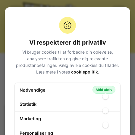
Vi respekterer dit privatliv
Vi bruger cookies til at forbedre din oplevelse,
analysere trafikken og give dig relevante
Alle produkter
Strømforsyninger Transformatorer
produktanbefalinger. Vælg hvilke cookies du tillader.
Stabiliseret fast DC
15V
Læs mere i vores
cookiepolitik
.
Strømforsyning 15V, 1200mA
Strømforsyning 15V, 1200mA
Nødvendige
Altid aktiv
115-122
/ HNP18-150
Statistik
Marketing
Personalisering