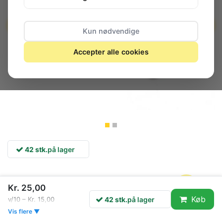
Kun nødvendige
Accepter alle cookies
42 stk.
på lager
TRIAC, 0.8A, 600V, TO-92
Kr. 25,00
Peak Repetitive Off-State Voltage, Vdrm:
600V
Køb
42 stk.
på lager
v/10 – Kr. 15,00
On State RMS Current IT(rms):
0.8A
Vis flere ▼
Peak Non Rep Surge Current Itsm 50Hz:
8A