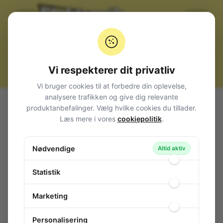
Vi respekterer dit privatliv
Vi bruger cookies til at forbedre din oplevelse,
analysere trafikken og give dig relevante
Alle produkter
Komponenter
Triac
< 16A
produktanbefalinger. Vælg hvilke cookies du tillader.
Triac 600V 1A 5mA TO-92
Læs mere i vores
cookiepolitik
.
Triac 600V 1A 5mA TO-92
Nødvendige
114-657
/ Z0107MA
Altid aktiv
Statistik
Marketing
Personalisering