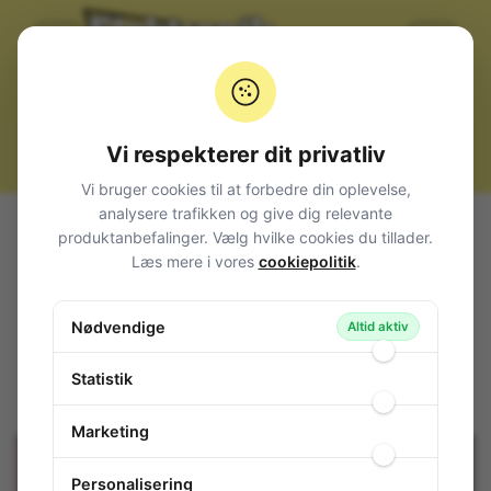
Vi respekterer dit privatliv
Vi bruger cookies til at forbedre din oplevelse,
analysere trafikken og give dig relevante
Alle produkter
Komponenter
IC, diverse
CMOS
produktanbefalinger. Vælg hvilke cookies du tillader.
74 HC
Læs mere i vores
cookiepolitik
.
Synchronous 4-bit binary counter with asynchronous
clear DIP-16
Nødvendige
Altid aktiv
Synchronous 4-bit binary counter with
asynchronous clear DIP-16
Statistik
114-581
/ 74HC161
Marketing
Personalisering