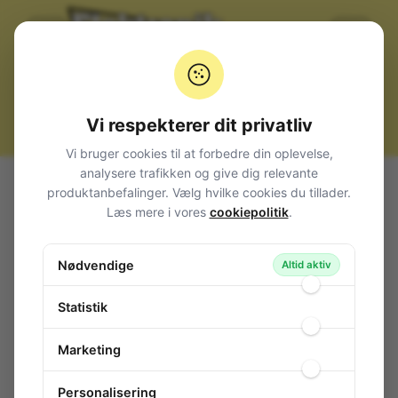
Vi respekterer dit privatliv
Vi bruger cookies til at forbedre din oplevelse,
analysere trafikken og give dig relevante
Alle produkter
Computerudstyr
Netværk
produktanbefalinger. Vælg hvilke cookies du tillader.
Netværk (RJ45)
Diverse
Læs mere i vores
cookiepolitik
.
Stelfjeder for STP 125/250 Konnektor
Stelfjeder for STP 125/250 Konnektor
Nødvendige
Altid aktiv
113-659
/ 1088003125
Statistik
Marketing
Personalisering