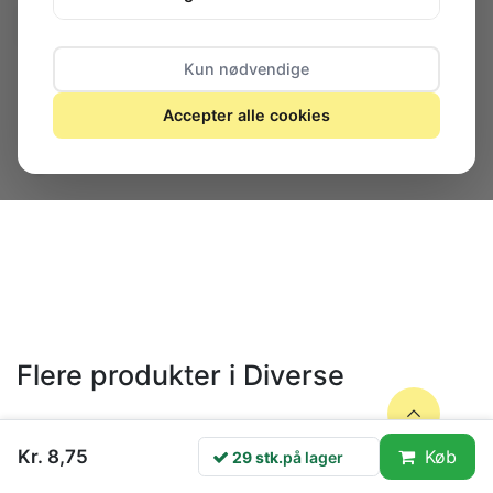
29 stk.
på lager
Kun nødvendige
Stelfjeder til STP konnektor Anvendes ved montage i
Accepter alle cookies
patchpaneler hvor montagerammer er nødvendige.
Standarder ISO/IEC 11801, 50173-1 og ANSI/TIA/EIA-568-
B
Flere produkter i Diverse
Kr. 8,75
Køb
29 stk.
på lager