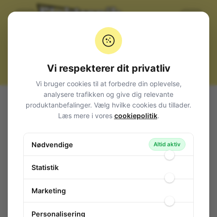
Vi respekterer dit privatliv
Vi bruger cookies til at forbedre din oplevelse,
analysere trafikken og give dig relevante
Alle produkter
Kabler, stik og adaptere
Diverse
produktanbefalinger. Vælg hvilke cookies du tillader.
Stiftlister mm.
2 rækker
Lige, lange ben
Læs mere i vores
cookiepolitik
.
Stiftliste LANG, 2 rækker. 100-polet, lige, 21,6mm
(3/16)
Nødvendige
Altid aktiv
Stiftliste LANG, 2 rækker. 100-polet,
lige, 21,6mm (3/16)
Statistik
113-433
/ STIFT-2x50-21
Marketing
Personalisering