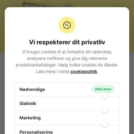
Vi respekterer dit privatliv
Vi bruger cookies til at forbedre din oplevelse,
analysere trafikken og give dig relevante
Alle produkter
Komponenter
Spændingsregulatorer
produktanbefalinger. Vælg hvilke cookies du tillader.
TO-3 hus
Spændingsregulator +12V 1A TO-3
Læs mere i vores
cookiepolitik
.
Spændingsregulator +12V 1A TO-3
Nødvendige
111-818
/ LM340K
Altid aktiv
Statistik
Marketing
Personalisering