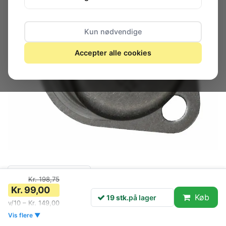
Kun nødvendige
Accepter alle cookies
19 stk.
på lager
Kr. 198,75
Kr. 99,00
Køb
19 stk.
på lager
v/10 – Kr. 149,00
* V REG +12V, TO-3-2, 340 * Voltage Regulator
Vis flere ▼
Type:Positive Fixed * Max Input Voltage:35V * Max Output