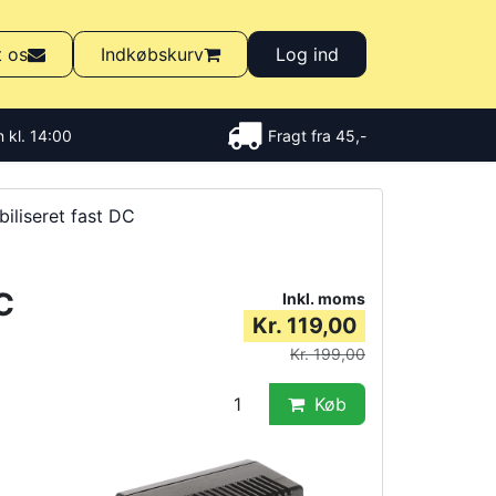
t os
Indkøbskurv
Log ind
 kl. 14:00
Fragt fra 45,-
biliseret fast DC
C
Inkl. moms
Kr. 119,00
Kr. 199,00
Køb