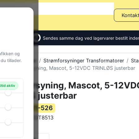
Kontak
Sendes samme dag ved lagervarer bestilt inden
afikken og
Alle produkter
Strømforsyninger Transformatorer
Sta
u tillader.
Strømforsyning, Mascot, 5-12VDC TRINLØS justerbar
Strømforsyning, Mascot, 5-12VD
ltid aktiv
TRINLØS justerbar
111-526
Varenummer:
MASCOT8513
Varekode:
418 g
Vægt:
9 stk.
på lager