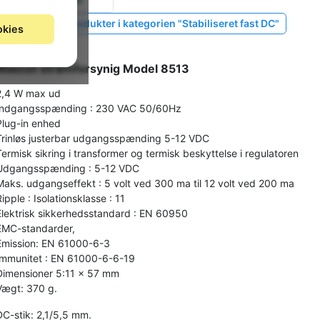
Vis lignende produkter i kategorien "Stabiliseret fast DC"
okies
Mascot strømforsynig Model 8513
2,4 W max ud
Indgangsspænding : 230 VAC 50/60Hz
Plug-in enhed
Trinløs justerbar udgangsspænding 5-12 VDC
Termisk sikring i transformer og termisk beskyttelse i regulatoren
Udgangsspænding : 5-12 VDC
Maks. udgangseffekt : 5 volt ved 300 ma til 12 volt ved 200 ma
Ripple : Isolationsklasse : 11
Elektrisk sikkerhedsstandard : EN 60950
EMC-standarder,
Emission: EN 61000-6-3
Immunitet : EN 61000-6-6-19
Dimensioner 5:11 x 57 mm
Vægt: 370 g.
DC-stik: 2,1/5,5 mm.