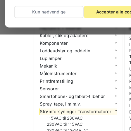
El-materiel (installation)
Kun nødvendige
Accepter alle co
Foto
Hjemmet
Højttalere + tilbehør
Kabler, stik og adaptere
Komponenter
Loddeudstyr og loddetin
Luplamper
Mekanik
Måleinstrumenter
Printfremstilling
Sensorer
Smartphone- og tablet-tilbehør
Spray, tape, lim m.v.
Strømforsyninger Transformatorer
115VAC til 230VAC
230VAC til 115VAC
230VAC til 12-14V DC