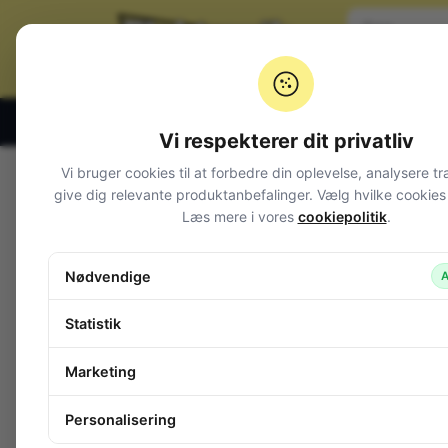
Klik og hent alle hverdage 07:00 – 19:00
Vi respekterer dit privatliv
Vi bruger cookies til at forbedre din oplevelse, analysere tr
Varegrupper
give dig relevante produktanbefalinger. Vælg hvilke cookies d
Læs mere i vores
cookiepolitik
.
Afbrydere og omskiftere
Alarm og overvågning
Nødvendige
A
Audio
Batterier + tilbehør
Statistik
Belysning
Bokse, kasser, skabe
Marketing
Byggesæt og moduler
Computerudstyr
Personalisering
Diverse