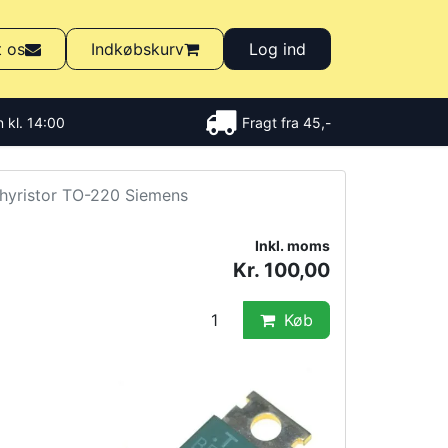
t os
Indkøbskurv
Log ind
 kl. 14:00
Fragt fra 45,-
hyristor TO-220 Siemens
Inkl. moms
Kr. 100,00
Køb