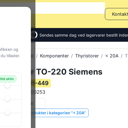
Kontak
Sendes samme dag ved lagervarer bestilt inden
afikken og
Alle produkter
Komponenter
Thyristorer
< 20A
T
u tillader.
Thyristor TO-220 Siemens
ltid aktiv
111-449
Varenummer:
BSTCC0253
Varekode:
3 stk.
på lager
Vis lignende produkter i kategorien "< 20A"
Siemens