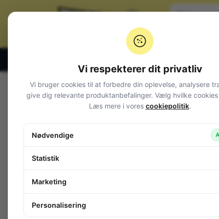
Klik og hent alle hverdage 07:00 – 19:00
Vi respekterer dit privatliv
Vi bruger cookies til at forbedre din oplevelse, analysere tr
Varegrupper
give dig relevante produktanbefalinger. Vælg hvilke cookies d
Læs mere i vores
cookiepolitik
.
Afbrydere og omskiftere
Alarm og overvågning
Nødvendige
A
Audio
Batterier + tilbehør
Statistik
Belysning
Bokse, kasser, skabe
Marketing
Byggesæt og moduler
Computerudstyr
Personalisering
Diverse