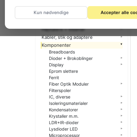
El-materiel (installation)
Kun nødvendige
Accepter alle co
Foto
Hjemmet
Højttalere + tilbehør
Kabler, stik og adaptere
Komponenter
Breadboards
Dioder + Brokoblinger
Display
Eprom slettere
Ferrit
Fiber Optik Moduler
Filterspoler
IC, diverse
Isoleringsmaterialer
Kondensatorer
Krystaller m.m.
LDR+IR-dioder
Lysdioder LED
Microprocessor