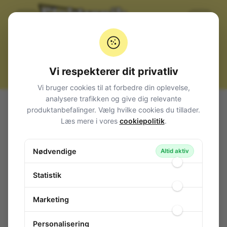
Vi respekterer dit privatliv
Vi bruger cookies til at forbedre din oplevelse,
analysere trafikken og give dig relevante
Alle produkter
El-materiel (installation)
produktanbefalinger. Vælg hvilke cookies du tillader.
Afbryder / Stikkontakt, 230V
Læs mere i vores
cookiepolitik
.
Stikkontakt med afbryder 2 pol, lysegrå
Stikkontakt med afbryder 2 pol, lysegrå
Nødvendige
Altid aktiv
111-023
/ 1017036684
Statistik
Marketing
Personalisering