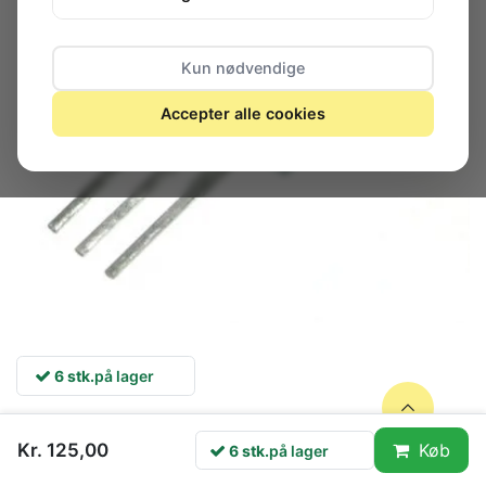
Kun nødvendige
Accepter alle cookies
6 stk.
på lager
König
Kr. 125,00
Køb
6 stk.
på lager