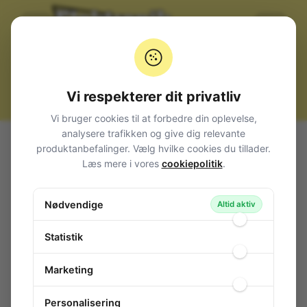
Vi respekterer dit privatliv
Vi bruger cookies til at forbedre din oplevelse,
analysere trafikken og give dig relevante
Alle produkter
Komponenter
Thyristorer
< 20A
produktanbefalinger. Vælg hvilke cookies du tillader.
Thyristor TO-220
Læs mere i vores
cookiepolitik
.
Thyristor TO-220
Nødvendige
110-002
/ 15/80H
Altid aktiv
Statistik
Marketing
Personalisering