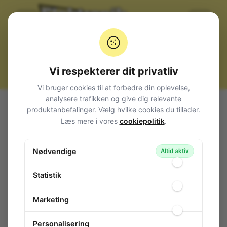
Vi respekterer dit privatliv
Vi bruger cookies til at forbedre din oplevelse,
analysere trafikken og give dig relevante
Alle produkter
El-materiel (installation)
Klemrækker
produktanbefalinger. Vælg hvilke cookies du tillader.
Tap connector, 4 x 35mm2
Læs mere i vores
cookiepolitik
.
Tap connector, 4 x 35mm2
Nødvendige
109-206
/ P 330 407 248
Altid aktiv
Statistik
Marketing
Personalisering