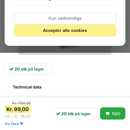
Kun nødvendige
Accepter alle cookies
20 stk.
på lager
Technical data
Order number
330 407 248
Kr. 750,00
Number of
Kr. 99,00
4
Køb
20 stk.
på lager
conductors
v/5 – Kr. 75,00
Width across flats
Vis flere ▼
6 / 5
SW1/SW2