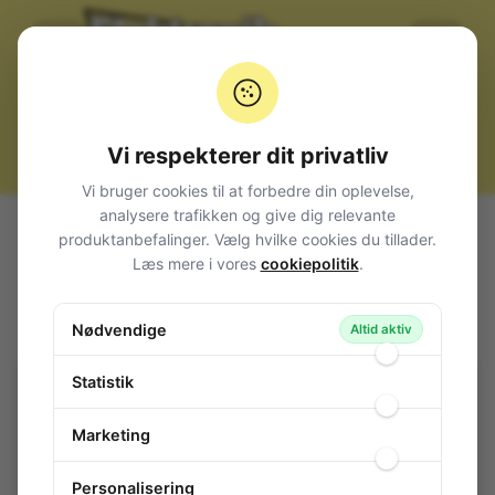
Vi respekterer dit privatliv
Vi bruger cookies til at forbedre din oplevelse,
analysere trafikken og give dig relevante
Alle produkter
Komponenter
Triac
< 16A
produktanbefalinger. Vælg hvilke cookies du tillader.
Triac 8A 400V TO220AB
Læs mere i vores
cookiepolitik
.
Triac 8A 400V TO220AB
Nødvendige
107-369
/ BTA08-400C
Altid aktiv
Statistik
Marketing
Personalisering