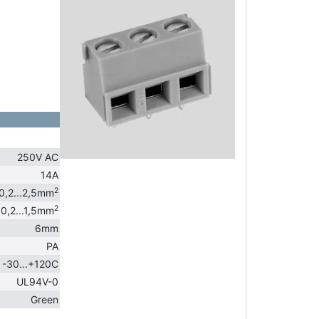
250V AC
14A
2
0,2...2,5mm
2
0,2...1,5mm
6mm
PA
-30...+120C
UL94V-0
Green