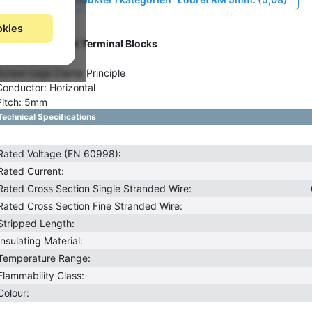
okies
Gruppe: F9360
STELVIO KONTEK Terminal Blocks
Series: CII5
Screw-cage Clamp Principle
Conductor: Horizontal
Pitch: 5mm
Technical Specifications
Rated Voltage (EN 60998):
Rated Current:
Rated Cross Section Single Stranded Wire:
Rated Cross Section Fine Stranded Wire:
Stripped Length:
Insulating Material:
Temperature Range:
Flammability Class:
Colour: