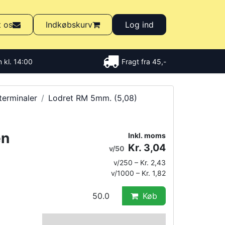
t os
Indkøbskurv
Log ind
 kl. 14:00
Fragt fra 45,-
terminaler
Lodret RM 5mm. (5,08)
en
Inkl. moms
Kr. 3,04
v/50
v/250 – Kr. 2,43
v/1000 – Kr. 1,82
Køb