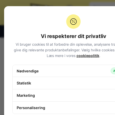
Klik og hent alle hverdage 07:00 – 19:00
Vi respekterer dit privatliv
Vi bruger cookies til at forbedre din oplevelse, analysere tr
Varegrupper
give dig relevante produktanbefalinger. Vælg hvilke cookies d
Læs mere i vores
cookiepolitik
.
Afbrydere og omskiftere
Alarm og overvågning
Nødvendige
A
Audio
Batterier + tilbehør
Statistik
Belysning
Bokse, kasser, skabe
Marketing
Byggesæt og moduler
Computerudstyr
Personalisering
Diverse