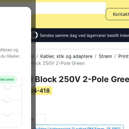
Kontak
Sendes samme dag ved lagervarer bestilt inden
afikken og
Alle produkter
Kabler, stik og adaptere
Strøm
Print
u tillader.
Terminal Block 250V 2-Pole Green
Terminal Block 250V 2-Pole Gre
ltid aktiv
104-418
Varenummer:
CII5-2
Varekode:
1 g
Vægt:
0 stk.
på lager
Vis lignende produkter i kategorien "Lodret RM 5mm. (5,08)"