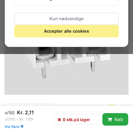
Kun nødvendige
Accepter alle cookies
0 stk.
på lager
Kr. 2,11
v/50
Køb
0 stk.
på lager
v/250 – Kr. 1,69
Vis flere ▼
Gruppe: F9310