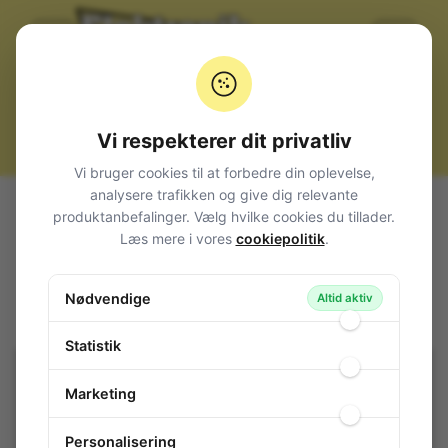
Vi respekterer dit privatliv
Vi bruger cookies til at forbedre din oplevelse,
analysere trafikken og give dig relevante
Alle produkter
Kabler, stik og adaptere
Strøm
produktanbefalinger. Vælg hvilke cookies du tillader.
Printterminaler
Lodret RM 7,5mm. (7,62)
Læs mere i vores
cookiepolitik
.
Terminal Block 750V 3-Pole Grey
Terminal Block 750V 3-Pole Grey
Nødvendige
Altid aktiv
104-400
/ CBL10-3
Statistik
Marketing
Personalisering