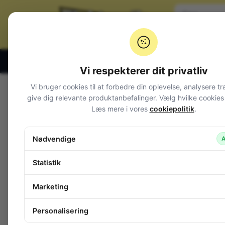
Klik og hent alle hverdage 07:00 – 19:00
Vi respekterer dit privatliv
Vi bruger cookies til at forbedre din oplevelse, analysere tr
Varegrupper
give dig relevante produktanbefalinger. Vælg hvilke cookies d
Læs mere i vores
cookiepolitik
.
Afbrydere og omskiftere
Alarm og overvågning
Nødvendige
A
Audio
Batterier + tilbehør
Statistik
Belysning
Bokse, kasser, skabe
Marketing
Byggesæt og moduler
Computerudstyr
Personalisering
Diverse