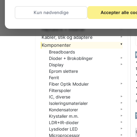
El-materiel (installation)
Kun nødvendige
Accepter alle co
Foto
Hjemmet
Højttalere + tilbehør
Kabler, stik og adaptere
Komponenter
Breadboards
Dioder + Brokoblinger
Display
Eprom slettere
Ferrit
Fiber Optik Moduler
Filterspoler
IC, diverse
Isoleringsmaterialer
Kondensatorer
Krystaller m.m.
LDR+IR-dioder
Lysdioder LED
Microprocessor