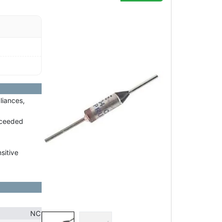
liances,
exceeded
sitive
NC