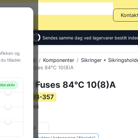
Kontak
Sendes samme dag ved lagervarer bestilt inden
afikken og
Alle produkter
Komponenter
Sikringer + Sikringshold
u tillader.
Thermal Fuses 84°C 10(8)A
Thermal Fuses 84°C 10(8)A
ltid aktiv
103-357
Varenummer:
G4A084
Varekode:
10 g
Vægt:
3 stk.
på lager
Vis lignende produkter i kategorien "Aksiale"