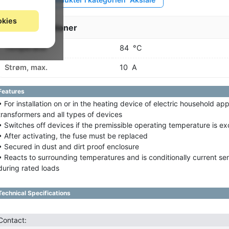
okies
Specifikationer
Temperatur
84
°C
Strøm, max.
10
A
Features
• For installation on or in the heating device of electric household app
transformers and all types of devices
• Switches off devices if the premissible operating temperature is 
• After activating, the fuse must be replaced
• Secured in dust and dirt proof enclosure
• Reacts to surrounding temperatures and is conditionally current sen
during rated loads
Technical Specifications
Contact: