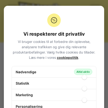
Vi respekterer dit privatliv
Vi bruger cookies til at forbedre din oplevelse,
analysere trafikken og give dig relevante
Alle produkter
Strømforsyninger Transformatorer
produktanbefalinger. Vælg hvilke cookies du tillader.
Transformatorer
Støbte
Flade trafoer
Læs mere i vores
cookiepolitik
.
Transformer 18VA 2x115V 2x12V 2x750mA
Transformer 18VA 2x115V 2x12V
Nødvendige
Altid aktiv
2x750mA
103-263
/ BVUI3940087
Statistik
Marketing
Personalisering