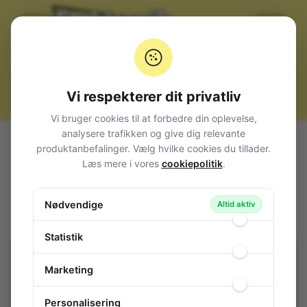
Vi respekterer dit privatliv
Vi bruger cookies til at forbedre din oplevelse,
analysere trafikken og give dig relevante
Alle produkter
Komponenter
Potentiometer
produktanbefalinger. Vælg hvilke cookies du tillader.
Trimmere
Cermet
T7YA
Læs mere i vores
cookiepolitik
.
Trimmer Top Adjust P5/2,5 22K
Trimmer Top Adjust P5/2,5 22K
Nødvendige
Altid aktiv
102-543
/ T7YAK022
Statistik
Marketing
Personalisering