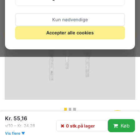
Kun nødvendige
Accepter alle cookies
Kr. 55,16
0 stk.
på lager
Køb
0 stk.
på lager
v/10 – Kr. 24,28
Vis flere ▼